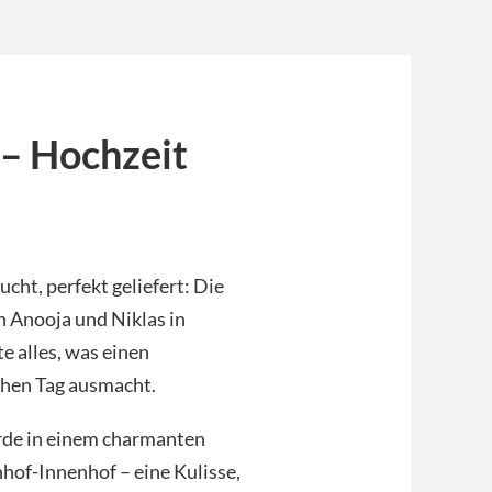
 – Hochzeit
cht, perfekt geliefert: Die
 Anooja und Niklas in
 alles, was einen
chen Tag ausmacht.
rde in einem charmanten
hof-Innenhof – eine Kulisse,