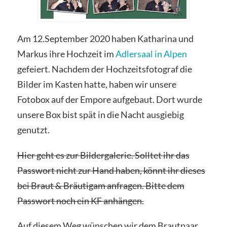
Am 12.September 2020 haben Katharina und
Markus ihre Hochzeit im
Adlersaal in Alpen
gefeiert. Nachdem der Hochzeitsfotograf die
Bilder im Kasten hatte, haben wir unsere
Fotobox auf der Empore aufgebaut. Dort wurde
unsere Box bist spät in die Nacht ausgiebig
genutzt.
Hier geht es zur Bildergalerie. Solltet ihr das
Passwort nicht zur Hand haben, könnt ihr dieses
bei Braut & Bräutigam anfragen. Bitte dem
Passwort noch ein KF anhängen.
Auf diesem Weg wünschen wir dem Brautpaar